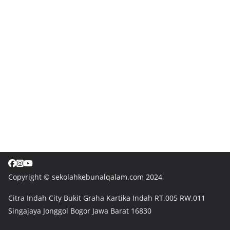
Copyright © sekolahkebunalqalam.com 2024
Citra Indah City Bukit Graha Kartika Indah RT.005 RW.011
Singajaya Jonggol Bogor Jawa Barat 16830