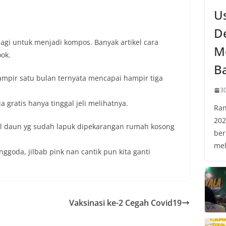
U
D
agi untuk menjadi kompos. Banyak artikel cara
M
ok.
B
pir satu bulan ternyata mencapai hampir tiga
30
gratis hanya tinggal jeli melihatnya.
Ran
202
l daun yg sudah lapuk dipekarangan rumah kosong
ber
mel
oda, jilbab pink nan cantik pun kita ganti
Vaksinasi ke-2 Cegah Covid19