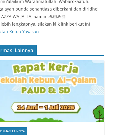
amu'alaikum Warahmatullahi Wabarokaatuh,
a ayah bunda senantiasa diberkahi dan diridhoi
 AZZA WA JALLA, aamiin.🙏🏻🙏🏻
lebih lengkapnya, silakan klik link berikut ini
tan Ketua Yayasan
ormasi Lainnya
FORMASI LAINNYA