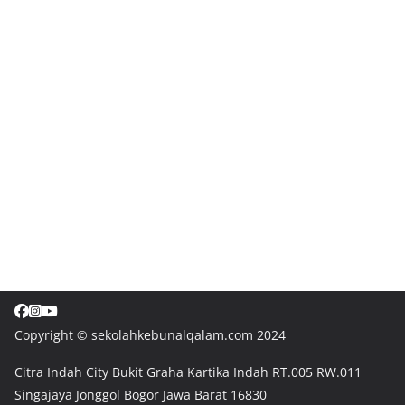
Copyright © sekolahkebunalqalam.com 2024
Citra Indah City Bukit Graha Kartika Indah RT.005 RW.011
Singajaya Jonggol Bogor Jawa Barat 16830