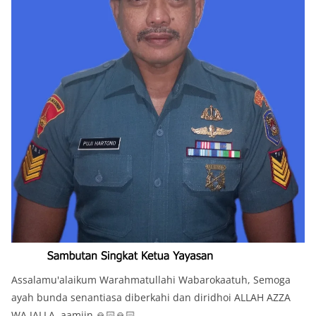
Assalamu'alaikum Warahmatullahi Wabarokaatuh, Semoga
ayah bunda senantiasa diberkahi dan diridhoi ALLAH AZZA
WA JALLA, aamiin.🙏🏻🙏🏻