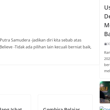
U
D
M
B
Putra Samudera -Jadikan diri kita sebab atas
30
lieve -Tidak ada pilihan lain kecuali berniat baik,
Ran
202
ber
mel
dang Isbat
Gembira Belajar