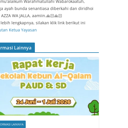
amu'alaikum Warahmatullahi Wabarokaatuh,
a ayah bunda senantiasa diberkahi dan diridhoi
 AZZA WA JALLA, aamiin.🙏🏻🙏🏻
lebih lengkapnya, silakan klik link berikut ini
tan Ketua Yayasan
ormasi Lainnya
FORMASI LAINNYA