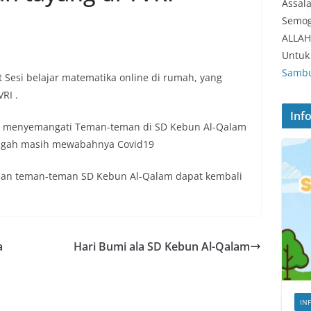
Assal
Semog
ALLAH
Untuk 
Sambu
t Sesi belajar matematika online di rumah, yang
RI .
Inf
ut menyemangati Teman-teman di SD Kebun Al-Qalam
engah masih mewabahnya Covid19
dan teman-teman SD Kebun Al-Qalam dapat kembali
a
Hari Bumi ala SD Kebun Al-Qalam
IN