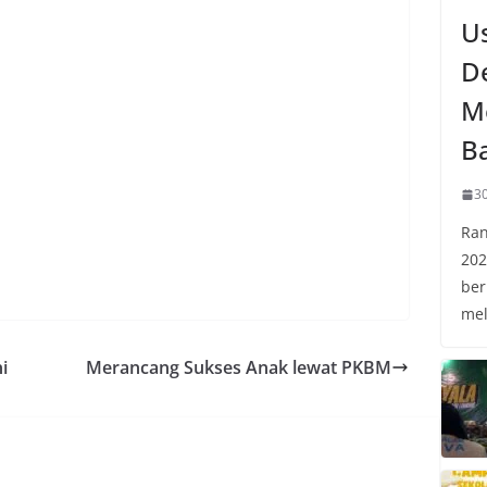
U
D
M
B
30
Ran
202
ber
mel
i
Merancang Sukses Anak lewat PKBM