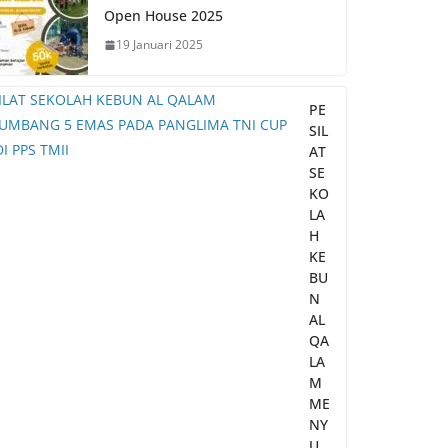
Open House 2025
19 Januari 2025
PE
SIL
AT
SE
KO
LA
H
KE
BU
N
AL
QA
LA
M
ME
NY
U