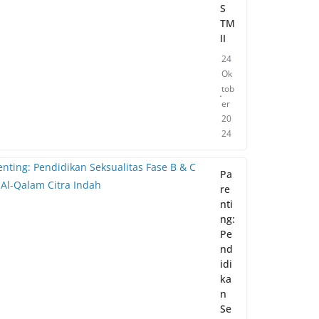
S
TM
II
24
Ok
tob
er
20
24
Pa
re
nti
ng:
Pe
nd
idi
ka
n
Se