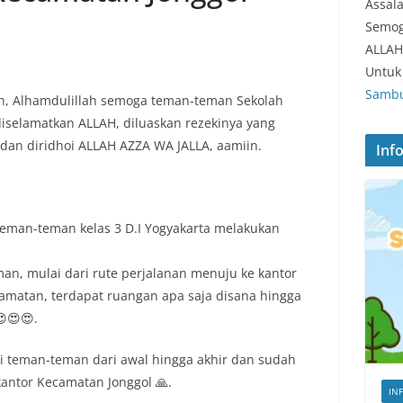
Assal
Semog
ALLAH
Untuk 
Sambu
, Alhamdulillah semoga teman-teman Sekolah
iselamatkan ALLAH, diluaskan rezekinya yang
dan diridhoi ALLAH AZZA WA JALLA, aamiin.
Inf
 teman-teman kelas 3 D.I Yogyakarta melakukan
man, mulai dari rute perjalanan menuju ke kantor
camatan, terdapat ruangan apa saja disana hingga
😍😍.
 teman-teman dari awal hingga akhir dan sudah
kantor Kecamatan Jonggol 🙏.
IN