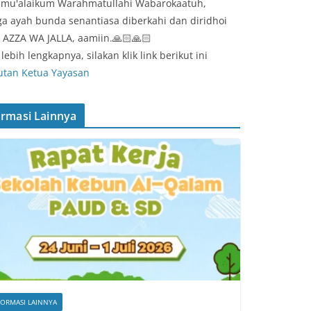
amu'alaikum Warahmatullahi Wabarokaatuh,
a ayah bunda senantiasa diberkahi dan diridhoi
 AZZA WA JALLA, aamiin.🙏🏻🙏🏻
lebih lengkapnya, silakan klik link berikut ini
tan Ketua Yayasan
ormasi Lainnya
FORMASI LAINNYA