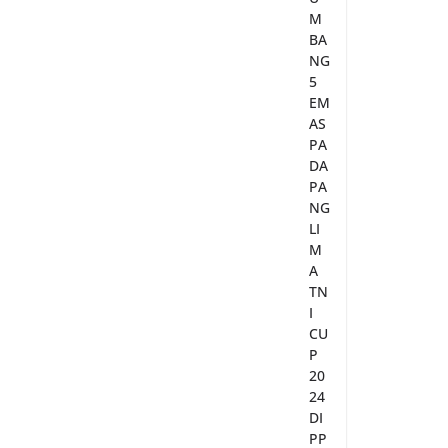
M
BA
NG
5
EM
AS
PA
DA
PA
NG
LI
M
A
TN
I
CU
P
20
24
DI
PP