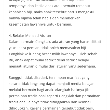
tempatnya dan ketika anak atau pemain tersebut
kehabisan biji, maka anak tersebut harus mengakui
bahwa bijinya telah habis dan memberikan
kesempatan lawannya untuk bermain.
4. Belajar Menaati Aturan
Dalam bermain Congklak, ada aturan yang harus diikuti
yakni para pemian tidak boleh memasukan biji
Congklak ke lubang besar milik lawannya. Oleh sebab
itu, anak dapat mulai sedikit demi sedikit belajar
menaati aturan dimulai dari aturan yang sederhana.
Sungguh tidak disadari, tersimpan manfaat yang
secara tidak langsung dapat menjadi media belajar
melalui bermain bagi anak. Alangkah baiknya jika
permainan tradisional seperti Congklak dan permainan
tradisional lainnya tidak ditinggalkan dan kembail
dihidupkan. Karena permainan tersebut tidak perlu