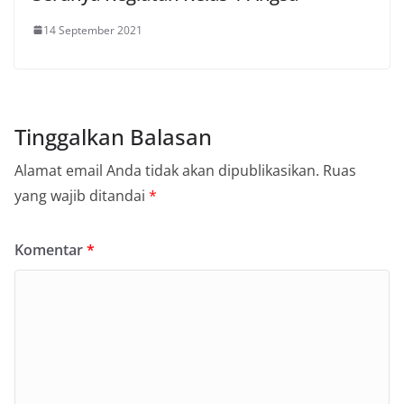
14 September 2021
Tinggalkan Balasan
Alamat email Anda tidak akan dipublikasikan.
Ruas
yang wajib ditandai
*
Komentar
*