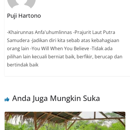
Puji Hartono
-Khairunnas Anfa'uhumlinnas -Prajurit Laut Putra
Samudera -Jadikan diri kita sebab atas kebahagiaan
orang lain -You Will When You Believe -Tidak ada
pilihan lain kecuali berniat baik, berfikir, berucap dan
bertindak baik
Anda Juga Mungkin Suka