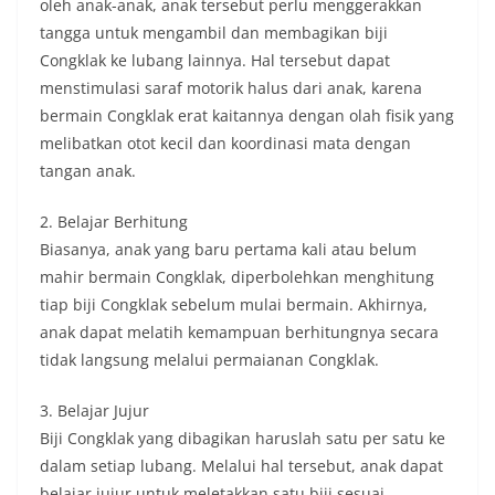
oleh anak-anak, anak tersebut perlu menggerakkan
tangga untuk mengambil dan membagikan biji
Congklak ke lubang lainnya. Hal tersebut dapat
menstimulasi saraf motorik halus dari anak, karena
bermain Congklak erat kaitannya dengan olah fisik yang
melibatkan otot kecil dan koordinasi mata dengan
tangan anak.
2. Belajar Berhitung
Biasanya, anak yang baru pertama kali atau belum
mahir bermain Congklak, diperbolehkan menghitung
tiap biji Congklak sebelum mulai bermain. Akhirnya,
anak dapat melatih kemampuan berhitungnya secara
tidak langsung melalui permaianan Congklak.
3. Belajar Jujur
Biji Congklak yang dibagikan haruslah satu per satu ke
dalam setiap lubang. Melalui hal tersebut, anak dapat
belajar jujur untuk meletakkan satu biji sesuai