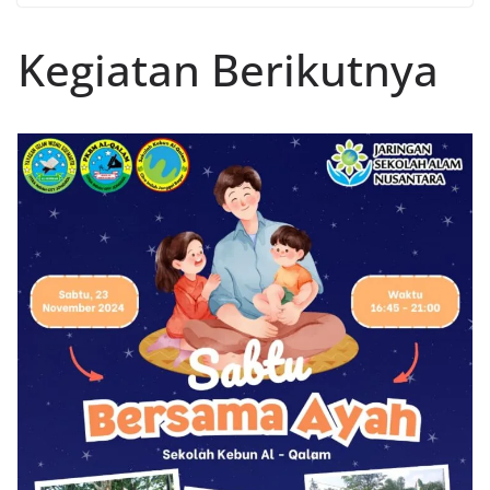
Kegiatan Berikutnya