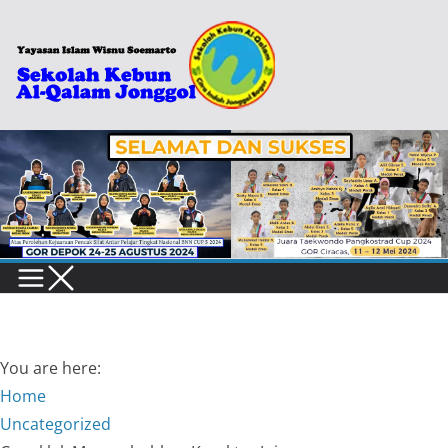
Skip
to
content
You are here:
Home
Uncategorized