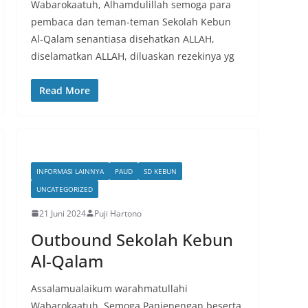
Wabarokaatuh, Alhamdulillah semoga para
pembaca dan teman-teman Sekolah Kebun
Al-Qalam senantiasa disehatkan ALLAH,
diselamatkan ALLAH, diluaskan rezekinya yg
Read More
INFORMASI LAINNYA
PAUD
SD KEBUN
UNCATEGORIZED
21 Juni 2024
Puji Hartono
Outbound Sekolah Kebun
Al-Qalam
Assalamualaikum warahmatullahi
Wabarokaatuh, Semoga Panjenengan beserta