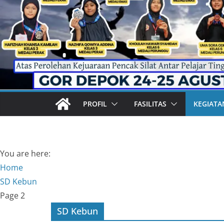
PROFIL
FASILITAS
KEGIATA
You are here:
Home
SD Kebun
Page 2
SD Kebun