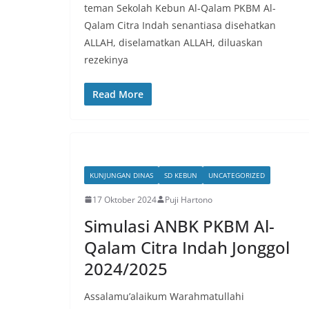
teman Sekolah Kebun Al-Qalam PKBM Al-
Qalam Citra Indah senantiasa disehatkan
ALLAH, diselamatkan ALLAH, diluaskan
rezekinya
Read More
KUNJUNGAN DINAS
SD KEBUN
UNCATEGORIZED
17 Oktober 2024
Puji Hartono
Simulasi ANBK PKBM Al-
Qalam Citra Indah Jonggol
2024/2025
Assalamu’alaikum Warahmatullahi