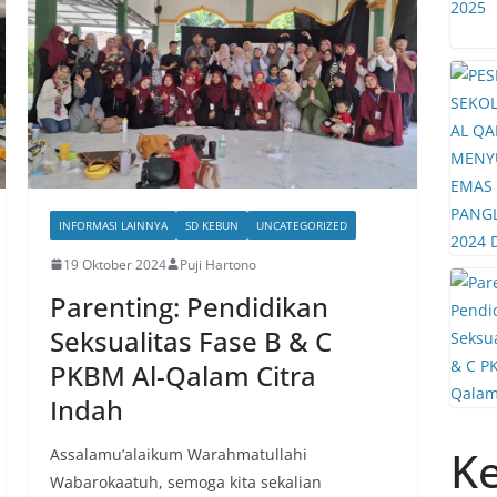
INFORMASI LAINNYA
SD KEBUN
UNCATEGORIZED
19 Oktober 2024
Puji Hartono
Parenting: Pendidikan
Seksualitas Fase B & C
PKBM Al-Qalam Citra
Indah
Ke
Assalamu’alaikum Warahmatullahi
Wabarokaatuh, semoga kita sekalian