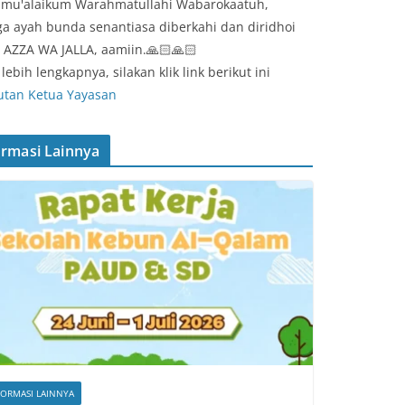
amu'alaikum Warahmatullahi Wabarokaatuh,
a ayah bunda senantiasa diberkahi dan diridhoi
 AZZA WA JALLA, aamiin.🙏🏻🙏🏻
lebih lengkapnya, silakan klik link berikut ini
tan Ketua Yayasan
ormasi Lainnya
FORMASI LAINNYA