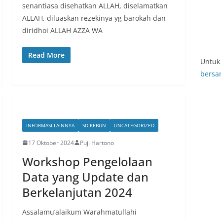
senantiasa disehatkan ALLAH, diselamatkan
ALLAH, diluaskan rezekinya yg barokah dan
diridhoi ALLAH AZZA WA
Read More
Untuk 
bersa
INFORMASI LAINNYA
SD KEBUN
UNCATEGORIZED
17 Oktober 2024
Puji Hartono
Workshop Pengelolaan
Data yang Update dan
Berkelanjutan 2024
Assalamu’alaikum Warahmatullahi