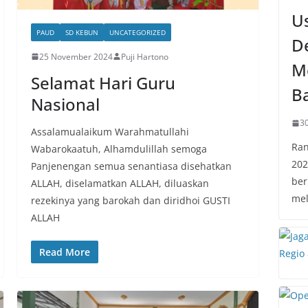
U
PAUD
SD KEBUN
UNCATEGORIZED
D
25 November 2024
Puji Hartono
M
Selamat Hari Guru
B
Nasional
30
Assalamualaikum Warahmatullahi
Ran
Wabarokaatuh, Alhamdulillah semoga
202
Panjenengan semua senantiasa disehatkan
ber
ALLAH, diselamatkan ALLAH, diluaskan
mel
rezekinya yang barokah dan diridhoi GUSTI
ALLAH
Read More