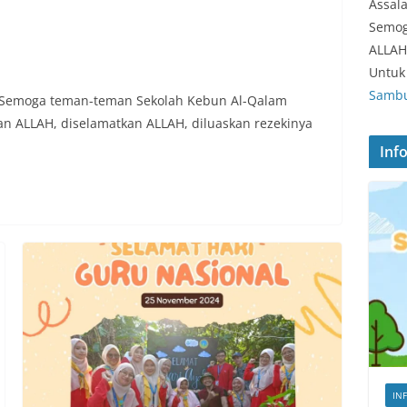
Assal
Semog
ALLAH
Untuk 
Sambu
 Semoga teman-teman Sekolah Kebun Al-Qalam
an ALLAH, diselamatkan ALLAH, diluaskan rezekinya
Inf
IN